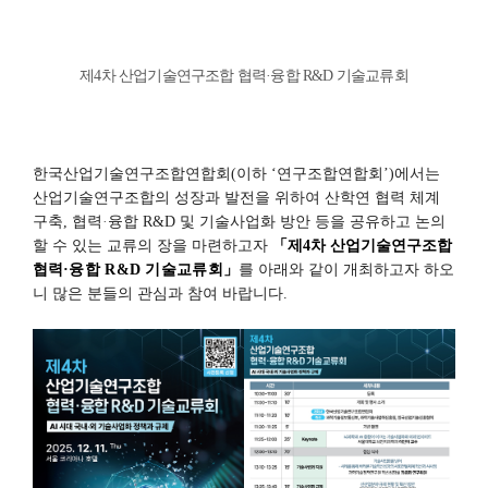
제
4
차 산업기술연구조합 협력
·
융합
R&D
기술교류회
한국산업기술연구조합연합회
(
이하
‘
연구조합연합회
’)
에서는
산업기술연구조합의 성장과 발전을 위하여 산학연 협력 체계
구축
,
협력
·
융합
R&D
및 기술사업화 방안 등을 공유하고 논의
할 수 있는 교류의 장을 마련하고자
「제4차
산업기술연구조합
협력
·융합 R&D 기술교류회
」
를
아래와 같이 개최하고자 하오
니 많은 분들의 관심과 참여 바랍니다
.