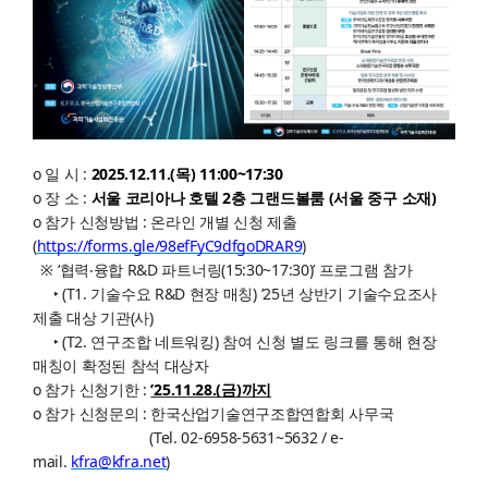
o 일 시 :
2025.12.11.(
목
) 11:00~17:30
o 장 소 :
서울 코리아나 호텔
2
층 그랜드볼룸
(
서울 중구 소재
)
o 참가 신청방법 : 온라인 개별 신청 제출
(
https://forms.gle/98efFyC9dfgoDRAR9
)
※ ‘협력‧융합 R&D 파트너링(15:30~17:30)’ 프로그램 참가
‣ (T1. 기술수요 R&D 현장 매칭) ’25년 상반기 기술수요조사
제출 대상 기관(사)
‣ (T2. 연구조합 네트워킹) 참여 신청 별도 링크를 통해 현장
매칭이 확정된 참석 대상자
o 참가 신청기한 :
’25.11.28.(금)까지
o 참가 신청문의 : 한국산업기술연구조합연합회 사무국
(Tel. 02-6958-5631~5632 / e-
mail.
kfra@kfra.net
)