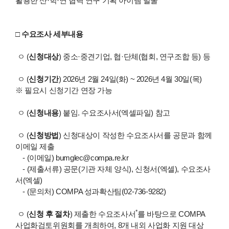
활용한 산·학·연 협력 연구 기획 아이템 발굴
□ 수요조사 세부내용
ㅇ (
신청대상
) 중소·중견기업, 협·단체(협회, 연구조합 등) 등
ㅇ (
신청기간
) 2026년 2월 24일(화) ~ 2026년 4월 30일(목)
※ 필요시 신청기간 연장 가능
ㅇ (
신청내용
) 붙임. 수요조사서(엑셀파일) 참고
ㅇ (
신청방법
) 신청대상이 작성한 수요조사서를 공문과 함께
이메일 제출
- (이메일) bumglec@compa.re.kr
- (제출서류) 공문(기관 자체 양식), 신청서(엑셀), 수요조사
서(엑셀)
- (문의처) COMPA 성과확산팀(02-736-9282)
*
ㅇ (
신청 후 절차
) 제출한 수요조사서
를 바탕으로 COMPA
사업화검토위원회를 개최하여, 8개 내외 사업화 지원 대상