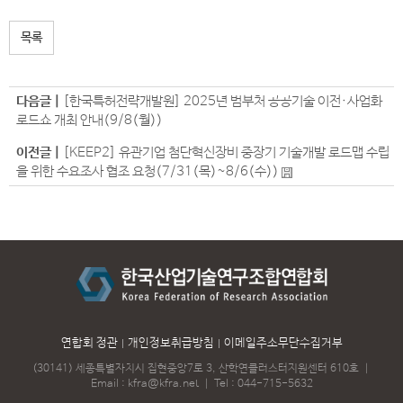
목록
다음글 |
[한국특허전략개발원] 2025년 범부처 공공기술 이전·사업화
로드쇼 개최 안내(9/8(월))
이전글 |
[KEEP2] 유관기업 첨단혁신장비 중장기 기술개발 로드맵 수립
을 위한 수요조사 협조 요청(7/31(목)~8/6(수))
연합회 정관
개인정보취급방침
이메일주소무단수집거부
(30141) 세종특별자치시 집현중앙7로 3, 산학연클러스터지원센터 610호
｜
Email :
kfra@kfra.net
｜
Tel :
044-715-5632