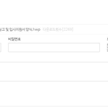
고 및 입사지원서 양식.hwp
다운로드횟수[2269]
비밀번호