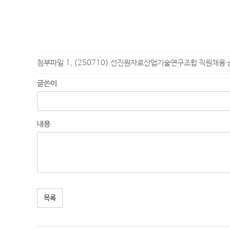
첨부파일
(250710) 선진원자로산업기술연구조합 직원채용 공
글쓴이
내용
목록