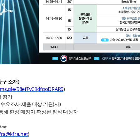
중구 소재
)
orms.gle/98efFyC9dfgoDRAR9
)
램 참가
기술수요조사 제출 대상 기관(사)
를 통해 현장 매칭이 확정된 참석 대상자
무국
fra@kfra.net
)