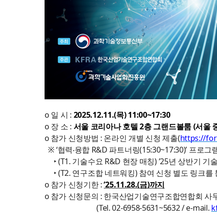
o 일 시 :
2025.12.11.(
목
) 11:00~17:30
o 장 소 :
서울 코리아나 호텔
2
층 그랜드볼룸
(
서울 
o 참가 신청방법 : 온라인 개별 신청 제출(
https://f
※ ‘협력‧융합 R&D 파트너링(15:30~17:30)’ 프로그
‣ (T1. 기술수요 R&D 현장 매칭) ’25년 상반기 
‣ (T2. 연구조합 네트워킹) 참여 신청 별도 링크
o 참가 신청기한 :
’25.11.28.(금)까지
o 참가 신청문의 : 한국산업기술연구조합연합회 사
(Tel. 02-6958-5631~5632 / e-mail.
k