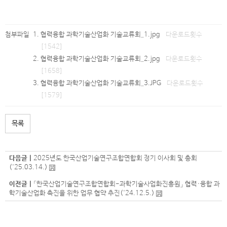
첨부파일
협력융합 과학기술산업화 기술교류회_1.jpg
다운로드횟수
[1542]
협력융합 과학기술산업화 기술교류회_2.jpg
다운로드횟수
[1658]
협력융합 과학기술산업화 기술교류회_3.JPG
다운로드횟수
[1579]
목록
다음글 |
2025년도 한국산업기술연구조합연합회 정기 이사회 및 총회
('25.03.14.)
이전글 |
「한국산업기술연구조합연합회-과학기술사업화진흥원」 협력·융합 과
학기술산업화 촉진을 위한 업무 협약 추진('24.12.5.)