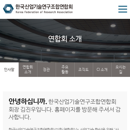
연합회 소개
연합회
주요
오시는
인사말
정관
조직도
CI 소개
소개
활동
길
안녕하십니까.
한국산업기술연구조합연합회
회장 김진우입니다. 홈페이지를 방문해 주셔서 감
사합니다.